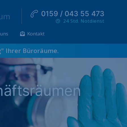
0159 / 043 55 473
sum
24 Std. Notdienst
 uns
Kontakt
g
" Ihrer Büroräume.
häftsräumen