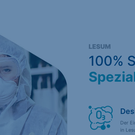
LESUM
100% S
Spezia
Des
Der E
in Les