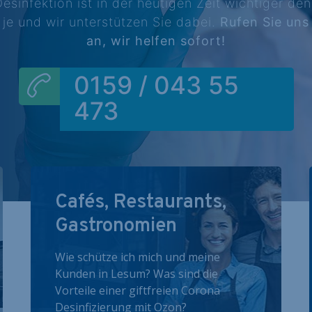
esinfektion ist in der heutigen Zeit wichtiger de
je und wir unterstützen Sie dabei.
Rufen Sie uns
an, wir helfen sofort!
0159 / 043 55
473
Cafés, Restaurants,
Gastronomien
Wie schütze ich mich und meine
Kunden in Lesum? Was sind die
Vorteile einer giftfreien Corona
Desinfizierung mit Ozon?