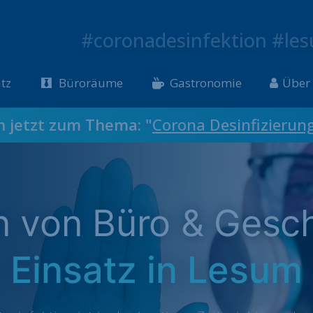
#coronadesinfektion #le
tz
Büroräume
Gastronomie
Über
ch jetzt zum Thema: "
Corona Desinfizierun
on von Büro & Gesc
Einsatz in Lesum