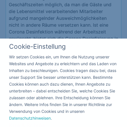
Geschäftszeiten möglich, da man die Gäste und
die Lebensmittel verarbeitenden Mitarbeiter
aufgrund mangelnder Ausweichmöglichkeiten
nicht in andere Räume versetzen kann. Ist eine
Corona Desinfektion während der Arbeitszeit
erwünscht, bietet sich die Corona Desinfizierung in
Cookie-Einstellung
Schwanebeck mit Sprühmitteln an.´
Vorteile der Desinfektion in der Gastronomie
Wir setzen Cookies ein, um Ihnen die Nutzung unserer
Websites und Angebote zu erleichtern und das Laden von
Schutz Ihrer Mitarbeiter und Kunden
Inhalten zu beschleunigen. Cookies tragen dazu bei, dass
Erzeugt eine hohe Vertrauensbasis
unser Support Sie besser unterstützen kann. Bestimmte
Schützt vor der Schließung Ihrer
Cookies können auch dazu dienen, Ihnen Angebote zu
Gastronomie
unterbreiten – dabei entscheiden Sie, welche Cookies Sie
Da hier niemand die Räumlichkeiten verlassen
zulassen oder ablehnen. Ihre Entscheidung können Sie
muss, kann die Corona Desinfektion mit giftfreien
ändern. Weitere Infos finden Sie in unserer Richtlinie zur
flüssigen Mitteln nebenbei durchgeführt werden.
Verwendung von Cookies und in unseren
Datenschutzhinweisen
.
Kita & Schule