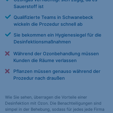
Alle akzeptieren
Speichern
Sauerstoff ist
Qualifizierte Teams in Schwanebeck
Zurück
wickeln die Prozedur schnell ab
Essenziell (1)
Sie bekommen ein Hygienesiegel für die
Essenzielle Cookies ermöglichen grundlegende Funktionen und
Desinfektionsmaßnahmen
sind für die einwandfreie Funktion der Website erforderlich.
Während der Ozonbehandlung müssen
Cookie-Informationen anzeigen
Kunden die Räume verlassen
Statistiken (1)
Pflanzen müssen genauso während der
Statistik Cookies erfassen Informationen anonym. Diese
Prozedur nach draußen
Informationen helfen uns zu verstehen, wie unsere Besucher
unsere Website nutzen. Statistik Cookies erfassen Informationen
anonym. Diese Informationen helfen uns zu verstehen, wie
Wie Sie sehen, überragen die Vorteile einer
unsere Besucher unsere Website nutzen.
Desinfektion mit Ozon. Die Benachteiligungen sind
Cookie-Informationen anzeigen
simpel in der Behebung, sodass für jedes jede Firma