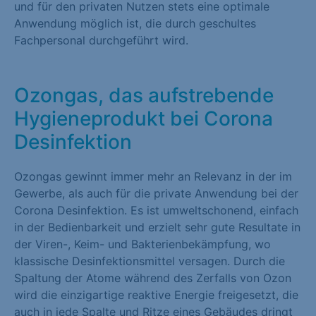
und für den privaten Nutzen stets eine optimale
Marketing (1)
Anwendung möglich ist, die durch geschultes
Fachpersonal durchgeführt wird.
Marketing-Cookies werden von Drittanbietern oder Publishern
verwendet, um personalisierte Werbung anzuzeigen. Sie tun
dies, indem sie Besucher über Websites hinweg verfolgen.
Ozongas, das aufstrebende
Cookie-Informationen anzeigen
Hygieneprodukt bei Corona
Externe Medien (1)
Desinfektion
Inhalte von Videoplattformen und Social-Media-Plattformen
Ozongas gewinnt immer mehr an Relevanz in der im
werden standardmäßig blockiert. Wenn Cookies von externen
Gewerbe, als auch für die private Anwendung bei der
Medien akzeptiert werden, bedarf der Zugriff auf diese Inhalte
Corona Desinfektion. Es ist umweltschonend, einfach
keiner manuellen Einwilligung mehr.
in der Bedienbarkeit und erzielt sehr gute Resultate in
Cookie-Informationen anzeigen
der Viren-, Keim- und Bakterienbekämpfung, wo
klassische Desinfektionsmittel versagen. Durch die
Datenschutzerklärung
Impressum
Spaltung der Atome während des Zerfalls von Ozon
wird die einzigartige reaktive Energie freigesetzt, die
auch in jede Spalte und Ritze eines Gebäudes dringt