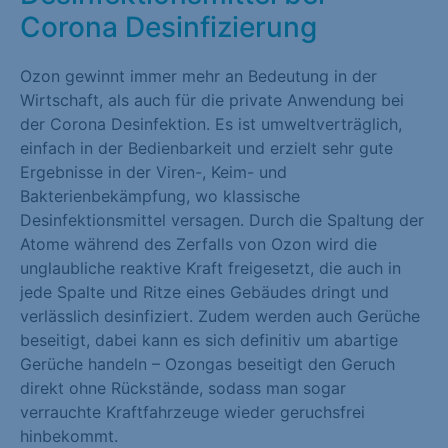
Corona Desinfizierung
Marketing (1)
Marketing-Cookies werden von Drittanbietern oder Publishern
Ozon gewinnt immer mehr an Bedeutung in der
verwendet, um personalisierte Werbung anzuzeigen. Sie tun
Wirtschaft, als auch für die private Anwendung bei
dies, indem sie Besucher über Websites hinweg verfolgen.
der Corona Desinfektion. Es ist umweltverträglich,
Cookie-Informationen anzeigen
einfach in der Bedienbarkeit und erzielt sehr gute
Ergebnisse in der Viren-, Keim- und
Externe Medien (1)
Bakterienbekämpfung, wo klassische
Desinfektionsmittel versagen. Durch die Spaltung der
Inhalte von Videoplattformen und Social-Media-Plattformen
Atome während des Zerfalls von Ozon wird die
werden standardmäßig blockiert. Wenn Cookies von externen
unglaubliche reaktive Kraft freigesetzt, die auch in
Medien akzeptiert werden, bedarf der Zugriff auf diese Inhalte
jede Spalte und Ritze eines Gebäudes dringt und
keiner manuellen Einwilligung mehr.
verlässlich desinfiziert. Zudem werden auch Gerüche
Cookie-Informationen anzeigen
beseitigt, dabei kann es sich definitiv um abartige
Gerüche handeln – Ozongas beseitigt den Geruch
Datenschutzerklärung
Impressum
direkt ohne Rückstände, sodass man sogar
verrauchte Kraftfahrzeuge wieder geruchsfrei
hinbekommt.