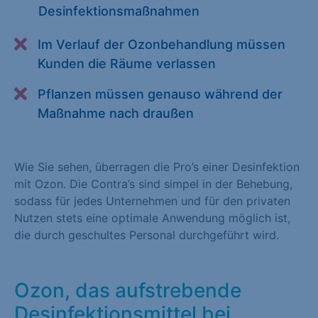
Desinfektionsmaßnahmen
Alle akzeptieren
Speichern
Im Verlauf der Ozonbehandlung müssen
Zurück
Kunden die Räume verlassen
Essenziell (1)
Pflanzen müssen genauso während der
Essenzielle Cookies ermöglichen grundlegende Funktionen und
Maßnahme nach draußen
sind für die einwandfreie Funktion der Website erforderlich.
Cookie-Informationen anzeigen
Wie Sie sehen, überragen die Pro’s einer Desinfektion
Statistiken (1)
mit Ozon. Die Contra’s sind simpel in der Behebung,
sodass für jedes Unternehmen und für den privaten
Statistik Cookies erfassen Informationen anonym. Diese
Nutzen stets eine optimale Anwendung möglich ist,
Informationen helfen uns zu verstehen, wie unsere Besucher
die durch geschultes Personal durchgeführt wird.
unsere Website nutzen. Statistik Cookies erfassen Informationen
anonym. Diese Informationen helfen uns zu verstehen, wie
unsere Besucher unsere Website nutzen.
Ozon, das aufstrebende
Cookie-Informationen anzeigen
Desinfektionsmittel bei