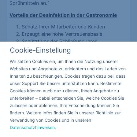
Sprühmitteln an.´
Vorteile der Desinfektion in der Gastronomie
Schutz Ihrer Mitarbeiter und Kunden
Erzeugt eine hohe Vertrauensbasis
Schützt vor der Schließung Ihrer
Gastronomie
Cookie-Einstellung
Da hier niemand die Räume verlassen muss, kann
Wir setzen Cookies ein, um Ihnen die Nutzung unserer
die Corona Desinfektion mit giftfreien flüssigen
Websites und Angebote zu erleichtern und das Laden von
Produkten nebenbei durchgeführt werden.
Inhalten zu beschleunigen. Cookies tragen dazu bei, dass
unser Support Sie besser unterstützen kann. Bestimmte
Kita & Schule
Cookies können auch dazu dienen, Ihnen Angebote zu
unterbreiten – dabei entscheiden Sie, welche Cookies Sie
zulassen oder ablehnen. Ihre Entscheidung können Sie
ändern. Weitere Infos finden Sie in unserer Richtlinie zur
Verwendung von Cookies und in unseren
Warum eine
Datenschutzhinweisen
.