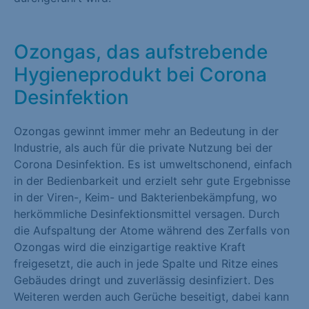
Marketing (1)
Marketing-Cookies werden von Drittanbietern oder Publishern
Ozongas, das aufstrebende
verwendet, um personalisierte Werbung anzuzeigen. Sie tun
Hygieneprodukt bei Corona
dies, indem sie Besucher über Websites hinweg verfolgen.
Desinfektion
Cookie-Informationen anzeigen
Externe Medien (1)
Ozongas gewinnt immer mehr an Bedeutung in der
Industrie, als auch für die private Nutzung bei der
Inhalte von Videoplattformen und Social-Media-Plattformen
Corona Desinfektion. Es ist umweltschonend, einfach
werden standardmäßig blockiert. Wenn Cookies von externen
in der Bedienbarkeit und erzielt sehr gute Ergebnisse
Medien akzeptiert werden, bedarf der Zugriff auf diese Inhalte
in der Viren-, Keim- und Bakterienbekämpfung, wo
keiner manuellen Einwilligung mehr.
herkömmliche Desinfektionsmittel versagen. Durch
die Aufspaltung der Atome während des Zerfalls von
Cookie-Informationen anzeigen
Ozongas wird die einzigartige reaktive Kraft
freigesetzt, die auch in jede Spalte und Ritze eines
Datenschutzerklärung
Impressum
Gebäudes dringt und zuverlässig desinfiziert. Des
Weiteren werden auch Gerüche beseitigt, dabei kann