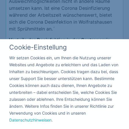
Ausweichmöglichkeiten nicht in andere Räume
umsetzen kann. Ist eine Corona Desinfizierung
während der Arbeitszeit wünschenswert, bietet
sich die Corona Desinfektion in Wolfratshausen
mit Sprühmitteln an.´
Vorteile der Desinfektion in der Gastronomie
Cookie-Einstellung
Schutz Ihrer Mitarbeiter und Kunden
Erzeugt eine hohe Vertrauensbasis
Wir setzen Cookies ein, um Ihnen die Nutzung unserer
Schützt vor der Schließung Ihrer
Websites und Angebote zu erleichtern und das Laden von
Gastronomie
Inhalten zu beschleunigen. Cookies tragen dazu bei, dass
Da hier niemand die Räume verlassen muss, kann
unser Support Sie besser unterstützen kann. Bestimmte
die Corona Desinfektion mit giftfreien flüssigen
Cookies können auch dazu dienen, Ihnen Angebote zu
Produkten nebenbei durchgeführt werden.
unterbreiten – dabei entscheiden Sie, welche Cookies Sie
zulassen oder ablehnen. Ihre Entscheidung können Sie
ändern. Weitere Infos finden Sie in unserer Richtlinie zur
Kita & Schule
Verwendung von Cookies und in unseren
Datenschutzhinweisen
.