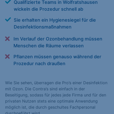
Qualifizierte Teams in Wolfratshausen
Alle akzeptieren
Speichern
wickeln die Prozedur schnell ab
Zurück
Sie erhalten ein Hygienesiegel für die
Desinfektionsmaßnahmen
Essenziell (1)
Im Verlauf der Ozonbehandlung müssen
Essenzielle Cookies ermöglichen grundlegende Funktionen und
Menschen die Räume verlassen
sind für die einwandfreie Funktion der Website erforderlich.
Cookie-Informationen anzeigen
Pflanzen müssen genauso während der
Prozedur nach draußen
Statistiken (1)
Statistik Cookies erfassen Informationen anonym. Diese
Informationen helfen uns zu verstehen, wie unsere Besucher
Wie Sie sehen, überragen die Pro’s einer Desinfektion
unsere Website nutzen. Statistik Cookies erfassen Informationen
mit Ozon. Die Contra’s sind einfach in der
anonym. Diese Informationen helfen uns zu verstehen, wie
Beseitigung, sodass für jedes jede Firma und für den
unsere Besucher unsere Website nutzen.
privaten Nutzen stets eine optimale Anwendung
möglich ist, die durch geschultes Fachpersonal
Cookie-Informationen anzeigen
durchgeführt wird.