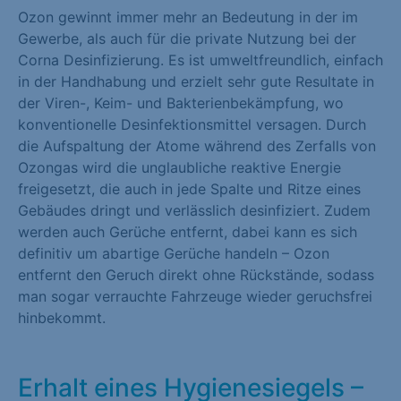
Ozon gewinnt immer mehr an Bedeutung in der im
Marketing (1)
Gewerbe, als auch für die private Nutzung bei der
Marketing-Cookies werden von Drittanbietern oder Publishern
Corna Desinfizierung. Es ist umweltfreundlich, einfach
verwendet, um personalisierte Werbung anzuzeigen. Sie tun
in der Handhabung und erzielt sehr gute Resultate in
dies, indem sie Besucher über Websites hinweg verfolgen.
der Viren-, Keim- und Bakterienbekämpfung, wo
konventionelle Desinfektionsmittel versagen. Durch
Cookie-Informationen anzeigen
die Aufspaltung der Atome während des Zerfalls von
Ozongas wird die unglaubliche reaktive Energie
Externe Medien (1)
freigesetzt, die auch in jede Spalte und Ritze eines
Inhalte von Videoplattformen und Social-Media-Plattformen
Gebäudes dringt und verlässlich desinfiziert. Zudem
werden standardmäßig blockiert. Wenn Cookies von externen
werden auch Gerüche entfernt, dabei kann es sich
Medien akzeptiert werden, bedarf der Zugriff auf diese Inhalte
definitiv um abartige Gerüche handeln – Ozon
keiner manuellen Einwilligung mehr.
entfernt den Geruch direkt ohne Rückstände, sodass
man sogar verrauchte Fahrzeuge wieder geruchsfrei
Cookie-Informationen anzeigen
hinbekommt.
Datenschutzerklärung
Impressum
Erhalt eines Hygienesiegels –