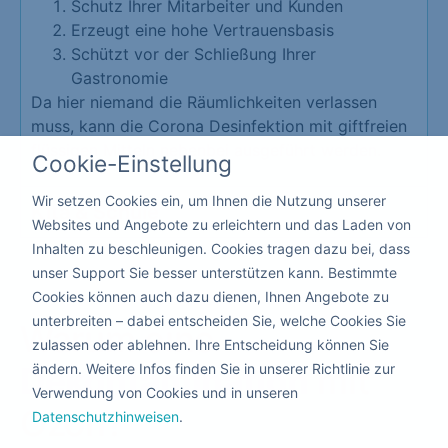
Schutz Ihrer Mitarbeiter und Kunden
Erzeugt eine hohe Vertrauensbasis
Schützt vor der Schließung Ihrer
Gastronomie
Da hier niemand die Räumlichkeiten verlassen
muss, kann die Corona Desinfektion mit giftfreien
flüssigen Mitteln nebenbei ausgeführt werden.
Cookie-Einstellung
Wir setzen Cookies ein, um Ihnen die Nutzung unserer
Kita & Schule
Websites und Angebote zu erleichtern und das Laden von
Inhalten zu beschleunigen. Cookies tragen dazu bei, dass
unser Support Sie besser unterstützen kann. Bestimmte
Cookies können auch dazu dienen, Ihnen Angebote zu
unterbreiten – dabei entscheiden Sie, welche Cookies Sie
Warum eine
zulassen oder ablehnen. Ihre Entscheidung können Sie
ändern. Weitere Infos finden Sie in unserer Richtlinie zur
Dekontamination
mit
Verwendung von Cookies und in unseren
Ozon?
Datenschutzhinweisen
.