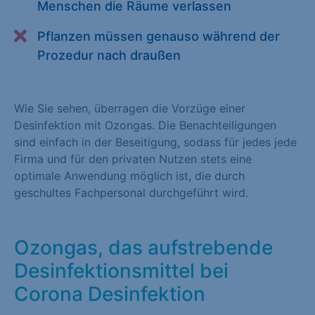
Menschen die Räume verlassen
Alle akzeptieren
Speichern
Pflanzen müssen genauso während der
Zurück
Prozedur nach draußen
Essenziell (1)
Wie Sie sehen, überragen die Vorzüge einer
Essenzielle Cookies ermöglichen grundlegende Funktionen und
Desinfektion mit Ozongas. Die Benachteiligungen
sind für die einwandfreie Funktion der Website erforderlich.
sind einfach in der Beseitigung, sodass für jedes jede
Cookie-Informationen anzeigen
Firma und für den privaten Nutzen stets eine
optimale Anwendung möglich ist, die durch
Statistiken (1)
geschultes Fachpersonal durchgeführt wird.
Statistik Cookies erfassen Informationen anonym. Diese
Informationen helfen uns zu verstehen, wie unsere Besucher
unsere Website nutzen. Statistik Cookies erfassen Informationen
Ozongas, das aufstrebende
anonym. Diese Informationen helfen uns zu verstehen, wie
Desinfektionsmittel bei
unsere Besucher unsere Website nutzen.
Corona Desinfektion
Cookie-Informationen anzeigen