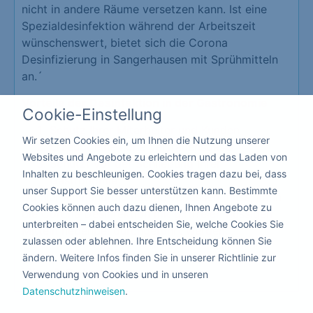
nicht in andere Räume versetzen kann. Ist eine
Spezialdesinfektion während der Arbeitszeit
wünschenswert, bietet sich die Corona
Desinfizierung in Sangerhausen mit Sprühmitteln
an.´
Vorteile der Desinfektion in der Gastronomie
Cookie-Einstellung
Schutz Ihrer Mitarbeiter und Kunden
Wir setzen Cookies ein, um Ihnen die Nutzung unserer
Erzeugt eine hohe Vertrauensbasis
Websites und Angebote zu erleichtern und das Laden von
Schützt vor der Schließung Ihrer
Inhalten zu beschleunigen. Cookies tragen dazu bei, dass
Gastronomie
unser Support Sie besser unterstützen kann. Bestimmte
Da hier niemand die Räume verlassen muss, kann
Cookies können auch dazu dienen, Ihnen Angebote zu
die Corona Desinfektion mit giftfreien flüssigen
unterbreiten – dabei entscheiden Sie, welche Cookies Sie
Mitteln nebenbei durchgeführt werden.
zulassen oder ablehnen. Ihre Entscheidung können Sie
ändern. Weitere Infos finden Sie in unserer Richtlinie zur
Kita & Schule
Verwendung von Cookies und in unseren
Datenschutzhinweisen
.