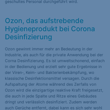
geschultes Personal durchgeführt wird.
Marketing (1)
Marketing-Cookies werden von Drittanbietern oder Publishern
Ozon, das aufstrebende
verwendet, um personalisierte Werbung anzuzeigen. Sie tun
Hygieneprodukt bei Corona
dies, indem sie Besucher über Websites hinweg verfolgen.
Desinfizierung
Cookie-Informationen anzeigen
Externe Medien (1)
Ozon gewinnt immer mehr an Bedeutung in der
Industrie, als auch für die private Anwendung bei der
Inhalte von Videoplattformen und Social-Media-Plattformen
Corna Desinfizierung. Es ist umweltschonend, einfach
werden standardmäßig blockiert. Wenn Cookies von externen
in der Bedienung und erzielt sehr gute Ergebnisse in
Medien akzeptiert werden, bedarf der Zugriff auf diese Inhalte
der Viren-, Keim- und Bakterienbekämpfung, wo
keiner manuellen Einwilligung mehr.
klassische Desinfektionsmittel versagen. Durch die
Cookie-Informationen anzeigen
Aufspaltung der Atome während des Zerfalls von
Ozon wird die einzigartige reaktive Kraft freigesetzt,
Datenschutzerklärung
Impressum
die auch in jede Spalte und Ritze eines Gebäudes
dringt und verlässlich desinfiziert. Zudem werden
auch Gerüche entfernt, dabei kann es sich sehr wohl