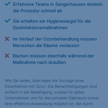
Erfahrene Teams in Sangerhausen wickeln
Alle akzeptieren
Speichern
die Prozedur schnell ab
Zurück
Sie erhalten ein Hygienesiegel für die
Desinfektionsmaßnahmen
Essenziell (1)
Essenzielle Cookies ermöglichen grundlegende Funktionen und
Im Verlauf der Ozonbehandlung müssen
sind für die einwandfreie Funktion der Website erforderlich.
Menschen die Räume verlassen
Cookie-Informationen anzeigen
Blumen müssen ebenfalls während der
Statistiken (1)
Maßnahme nach draußen
Statistik Cookies erfassen Informationen anonym. Diese
Informationen helfen uns zu verstehen, wie unsere Besucher
Wie Sie sehen, überragen die Vorzüge einer
unsere Website nutzen. Statistik Cookies erfassen Informationen
Desinfektion mit Ozon. Die Benachteiligungen sind
anonym. Diese Informationen helfen uns zu verstehen, wie
einfach in der Beseitigung, sodass für jedes
unsere Besucher unsere Website nutzen.
Unternehmen und für den privaten Gebrauch immer
Cookie-Informationen anzeigen
eine effektive Anwendung möglich ist, die durch