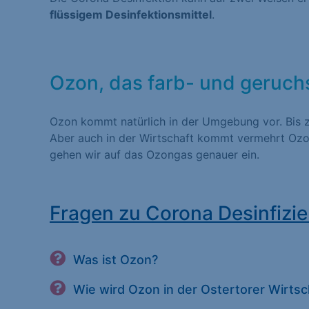
flüssigem Desinfektionsmittel
.
Statistiken (1)
Statistik Cookies erfas
Website nutzen. Statist
Besucher unsere Websit
Ozon, das farb- und geruch
Ozon kommt natürlich in der Umgebung vor. Bis z
Marketing (1)
Aber auch in der Wirtschaft kommt vermehrt Ozo
gehen wir auf das Ozongas genauer ein.
Marketing-Cookies werd
dies, indem sie Besuche
Fragen zu Corona Desinfizie
Externe Medien (
Inhalte von Videoplatt
Was ist Ozon?
Medien akzeptiert werde
Wie wird Ozon in der Ostertorer Wirts