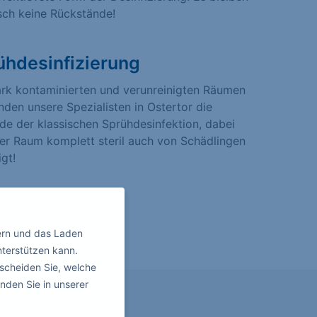
sch keine Rückstände!
ühdesinfizierung
ark kontaminierten und verunreinigten Räumen
den unsere Spezialisten in Ostertor die
e der klassischen Sprühdesinfektion, dabei
er Raum komplett steril auch von Schädlingen
igt!
ern und das Laden
nterstützen kann.
scheiden Sie, welche
nden Sie in unserer