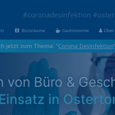
#coronadesinfektion #oster
tz
Büroräume
Gastronomie
Über
ch jetzt zum Thema: "
Corona Desinfektion
on von Büro & Gesc
Einsatz in Osterto