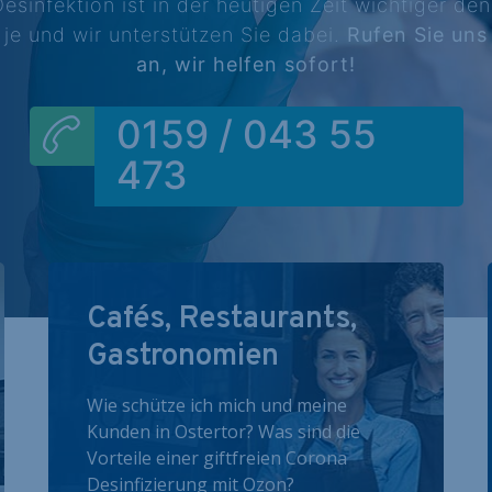
esinfektion ist in der heutigen Zeit wichtiger de
je und wir unterstützen Sie dabei.
Rufen Sie uns
an, wir helfen sofort!
0159 / 043 55
473
Cafés, Restaurants,
Gastronomien
Wie schütze ich mich und meine
Kunden in Ostertor? Was sind die
Vorteile einer giftfreien Corona
Desinfizierung mit Ozon?