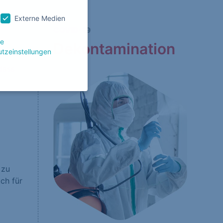
Externe Medien
COVID-19
le
Dekontamination
tzeinstellungen
dass
g zu ganzen Kategorien
wählen.
Zurück
 zu
ch für
Website erforderlich.