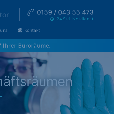
0159 / 043 55 473
tor
24 Std. Notdienst
 uns
Kontakt
" Ihrer Büroräume.
häftsräumen
r