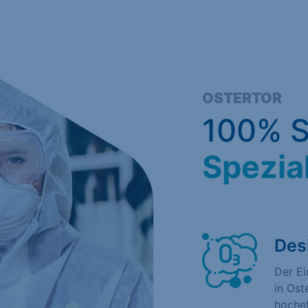
OSTERTOR
100% S
Spezia
Des
Der E
in Ost
hochef