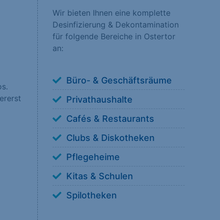
Wir bieten Ihnen eine komplette
Desinfizierung & Dekontamination
nsere Besucher unsere
für folgende Bereiche in Ostertor
erstehen, wie unsere
an:
Büro- & Geschäftsräume
os.
ererst
Privathaushalte
 anzuzeigen. Sie tun
Cafés & Restaurants
Clubs & Diskotheken
Pflegeheime
Kitas & Schulen
ookies von externen
Spilotheken