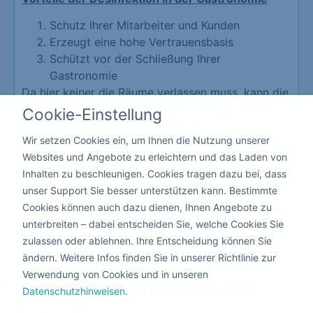
Schutz Ihrer Mitarbeiter und Kunden
Erzeugt eine hohe Vertrauensbasis
Schützt vor der Schließung Ihrer
Gastronomie
Da hier keiner die Räume verlassen muss, kann die
Corona Desinfektion mit giftfreien flüssigen
Cookie-Einstellung
Mitteln nebenbei ausgeführt werden.
Wir setzen Cookies ein, um Ihnen die Nutzung unserer
Websites und Angebote zu erleichtern und das Laden von
Kita & Schule
Inhalten zu beschleunigen. Cookies tragen dazu bei, dass
unser Support Sie besser unterstützen kann. Bestimmte
Cookies können auch dazu dienen, Ihnen Angebote zu
unterbreiten – dabei entscheiden Sie, welche Cookies Sie
zulassen oder ablehnen. Ihre Entscheidung können Sie
Warum eine
ändern. Weitere Infos finden Sie in unserer Richtlinie zur
Verwendung von Cookies und in unseren
Dekontamination
mit
Datenschutzhinweisen
.