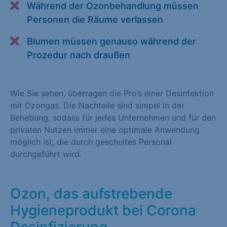
Während der Ozonbehandlung müssen
Alle akzeptieren
Speichern
Personen die Räume verlassen
Zurück
Blumen müssen genauso während der
Prozedur nach draußen
Essenziell (1)
Essenzielle Cookies ermöglichen grundlegende Funktionen und
sind für die einwandfreie Funktion der Website erforderlich.
Wie Sie sehen, überragen die Pro’s einer Desinfektion
mit Ozongas. Die Nachteile sind simpel in der
Cookie-Informationen anzeigen
Behebung, sodass für jedes Unternehmen und für den
privaten Nutzen immer eine optimale Anwendung
Statistiken (1)
möglich ist, die durch geschultes Personal
Statistik Cookies erfassen Informationen anonym. Diese
durchgeführt wird.
Informationen helfen uns zu verstehen, wie unsere Besucher
unsere Website nutzen. Statistik Cookies erfassen Informationen
anonym. Diese Informationen helfen uns zu verstehen, wie
Ozon, das aufstrebende
unsere Besucher unsere Website nutzen.
Hygieneprodukt bei Corona
Cookie-Informationen anzeigen