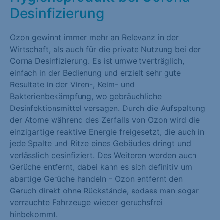
Desinfizierung
Marketing (1)
Marketing-Cookies werden von Drittanbietern oder Publishern
Ozon gewinnt immer mehr an Relevanz in der
verwendet, um personalisierte Werbung anzuzeigen. Sie tun
Wirtschaft, als auch für die private Nutzung bei der
dies, indem sie Besucher über Websites hinweg verfolgen.
Corna Desinfizierung. Es ist umweltverträglich,
Cookie-Informationen anzeigen
einfach in der Bedienung und erzielt sehr gute
Resultate in der Viren-, Keim- und
Externe Medien (1)
Bakterienbekämpfung, wo gebräuchliche
Desinfektionsmittel versagen. Durch die Aufspaltung
Inhalte von Videoplattformen und Social-Media-Plattformen
der Atome während des Zerfalls von Ozon wird die
werden standardmäßig blockiert. Wenn Cookies von externen
einzigartige reaktive Energie freigesetzt, die auch in
Medien akzeptiert werden, bedarf der Zugriff auf diese Inhalte
jede Spalte und Ritze eines Gebäudes dringt und
keiner manuellen Einwilligung mehr.
verlässlich desinfiziert. Des Weiteren werden auch
Cookie-Informationen anzeigen
Gerüche entfernt, dabei kann es sich definitiv um
abartige Gerüche handeln – Ozon entfernt den
Datenschutzerklärung
Impressum
Geruch direkt ohne Rückstände, sodass man sogar
verrauchte Fahrzeuge wieder geruchsfrei
hinbekommt.