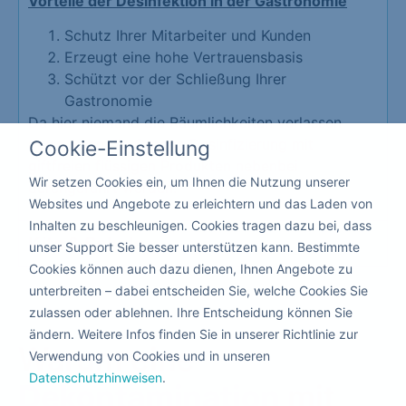
Vorteile der Desinfektion in der Gastronomie
Schutz Ihrer Mitarbeiter und Kunden
Erzeugt eine hohe Vertrauensbasis
Schützt vor der Schließung Ihrer
Gastronomie
Da hier niemand die Räumlichkeiten verlassen
muss, kann die Corona Desinfizierung mit
Cookie-Einstellung
giftfreien flüssigen Produkten nebenbei
Wir setzen Cookies ein, um Ihnen die Nutzung unserer
durchgeführt werden.
Websites und Angebote zu erleichtern und das Laden von
Inhalten zu beschleunigen. Cookies tragen dazu bei, dass
Kita & Schule
unser Support Sie besser unterstützen kann. Bestimmte
Cookies können auch dazu dienen, Ihnen Angebote zu
unterbreiten – dabei entscheiden Sie, welche Cookies Sie
zulassen oder ablehnen. Ihre Entscheidung können Sie
ändern. Weitere Infos finden Sie in unserer Richtlinie zur
Warum eine
Verwendung von Cookies und in unseren
Datenschutzhinweisen
.
Dekontamination
mit