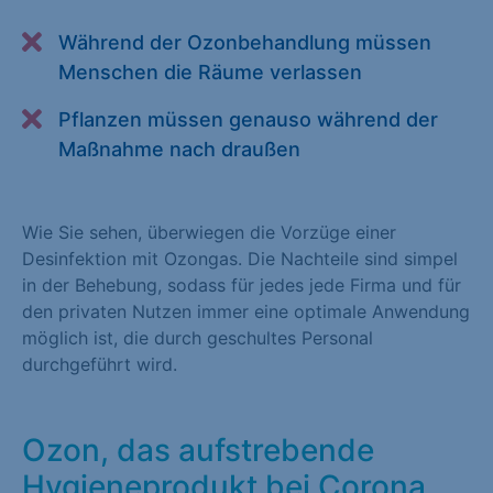
Alle akzeptieren
Speichern
Während der Ozonbehandlung müssen
Menschen die Räume verlassen
Zurück
Pflanzen müssen genauso während der
Essenziell (1)
Maßnahme nach draußen
Essenzielle Cookies ermöglichen grundlegende Funktionen und
sind für die einwandfreie Funktion der Website erforderlich.
Wie Sie sehen, überwiegen die Vorzüge einer
Cookie-Informationen anzeigen
Desinfektion mit Ozongas. Die Nachteile sind simpel
Statistiken (1)
in der Behebung, sodass für jedes jede Firma und für
den privaten Nutzen immer eine optimale Anwendung
Statistik Cookies erfassen Informationen anonym. Diese
möglich ist, die durch geschultes Personal
Informationen helfen uns zu verstehen, wie unsere Besucher
durchgeführt wird.
unsere Website nutzen. Statistik Cookies erfassen Informationen
anonym. Diese Informationen helfen uns zu verstehen, wie
unsere Besucher unsere Website nutzen.
Ozon, das aufstrebende
Cookie-Informationen anzeigen
Hygieneprodukt bei Corona