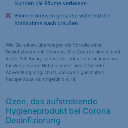
Kunden die Räume verlassen
Alle akzeptieren
Speichern
Blumen müssen genauso während der
Zurück
Maßnahme nach draußen
Essenziell (1)
Essenzielle Cookies ermöglichen grundlegende Funktionen und
Wie Sie sehen, überwiegen die Vorteile einer
sind für die einwandfreie Funktion der Website erforderlich.
Desinfizierung mit Ozongas. Die Contra’s sind simpel
in der Behebung, sodass für jedes Unternehmen und
Cookie-Informationen anzeigen
für den privaten Nutzen immer eine effiziente
Anwendung möglich ist, die durch geschultes
Statistiken (1)
Fachpersonal durchgeführt wird.
Statistik Cookies erfassen Informationen anonym. Diese
Informationen helfen uns zu verstehen, wie unsere Besucher
unsere Website nutzen. Statistik Cookies erfassen Informationen
Ozon, das aufstrebende
anonym. Diese Informationen helfen uns zu verstehen, wie
Hygieneprodukt bei Corona
unsere Besucher unsere Website nutzen.
Desinfizierung
Cookie-Informationen anzeigen