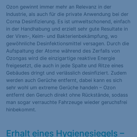
Ozon gewinnt immer mehr an Relevanz in der
Marketing (1)
Industrie, als auch für die private Anwendung bei der
Marketing-Cookies werden von Drittanbietern oder Publishern
Corna Desinfizierung. Es ist umweltschonend, einfach
verwendet, um personalisierte Werbung anzuzeigen. Sie tun
in der Handhabung und erzielt sehr gute Resultate in
dies, indem sie Besucher über Websites hinweg verfolgen.
der Viren-, Keim- und Bakterienbekämpfung, wo
gewöhnliche Desinfektionsmittel versagen. Durch die
Cookie-Informationen anzeigen
Aufspaltung der Atome während des Zerfalls von
Externe Medien (1)
Ozongas wird die einzigartige reaktive Energie
freigesetzt, die auch in jede Spalte und Ritze eines
Inhalte von Videoplattformen und Social-Media-Plattformen
Gebäudes dringt und verlässlich desinfiziert. Zudem
werden standardmäßig blockiert. Wenn Cookies von externen
werden auch Gerüche entfernt, dabei kann es sich
Medien akzeptiert werden, bedarf der Zugriff auf diese Inhalte
sehr wohl um extreme Gerüche handeln – Ozon
keiner manuellen Einwilligung mehr.
entfernt den Geruch direkt ohne Rückstände, sodass
man sogar verrauchte Fahrzeuge wieder geruchsfrei
Cookie-Informationen anzeigen
hinbekommt.
Datenschutzerklärung
Impressum
Erhalt eines Hygienesiegels –