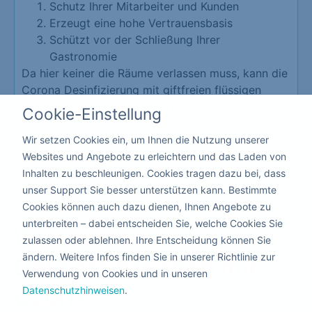
Schutz Ihrer Mitarbeiter und Kunden
Erzeugt eine hohe Vertrauensbasis
Schützt vor der Schließung Ihrer
Gastronomie
Da hier keiner die Räume verlassen muss, kann die
Corona Desinfizierung mit giftfreien flüssigen
Mitteln nebenbei durchgeführt werden.
Cookie-Einstellung
Wir setzen Cookies ein, um Ihnen die Nutzung unserer
Kita & Schule
Websites und Angebote zu erleichtern und das Laden von
Inhalten zu beschleunigen. Cookies tragen dazu bei, dass
unser Support Sie besser unterstützen kann. Bestimmte
Cookies können auch dazu dienen, Ihnen Angebote zu
unterbreiten – dabei entscheiden Sie, welche Cookies Sie
Warum eine
zulassen oder ablehnen. Ihre Entscheidung können Sie
ändern. Weitere Infos finden Sie in unserer Richtlinie zur
Dekontamination
mit
Verwendung von Cookies und in unseren
Ozon?
Datenschutzhinweisen
.