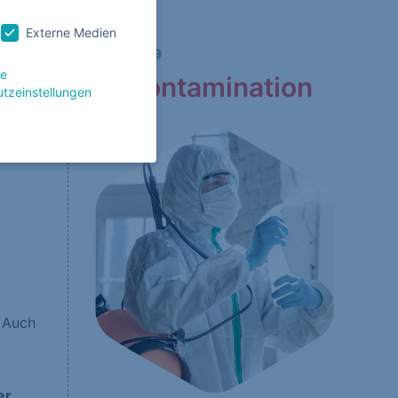
Externe Medien
COVID-19
le
Dekontamination
tzeinstellungen
s für
ädlich
g zu ganzen Kategorien
wählen.
Zurück
 Auch
Website erforderlich.
er