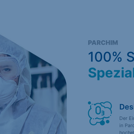
PARCHIM
100% S
Spezia
Des
Der E
in Par
hochef