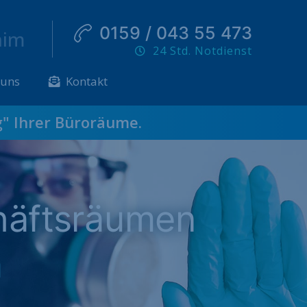
0159 / 043 55 473
him
24 Std. Notdienst
 uns
Kontakt
g
" Ihrer Büroräume.
häftsräumen
m