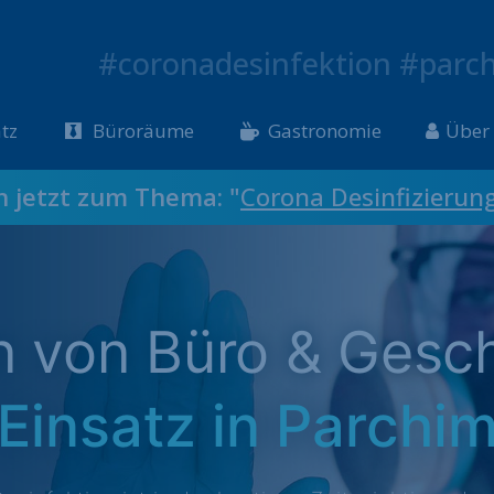
#coronadesinfektion #parc
tz
Büroräume
Gastronomie
Über
ch jetzt zum Thema: "
Corona Desinfizierun
on von Büro & Gesc
Einsatz in Parchi