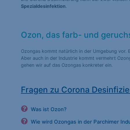
Spezialdesinfektion
.
Statistiken (1)
Statistik Cookies erfas
Website nutzen. Statist
Besucher unsere Websit
Ozon, das farb- und geruch
Ozongas kommt natürlich in der Umgebung vor. Bi
Marketing (1)
Aber auch in der Industrie kommt vermehrt Ozon
gehen wir auf das Ozongas konkreter ein.
Marketing-Cookies werd
dies, indem sie Besuche
Fragen zu Corona Desinfizie
Externe Medien (
Inhalte von Videoplatt
Was ist Ozon?
Medien akzeptiert werde
Wie wird Ozongas in der Parchimer Ind