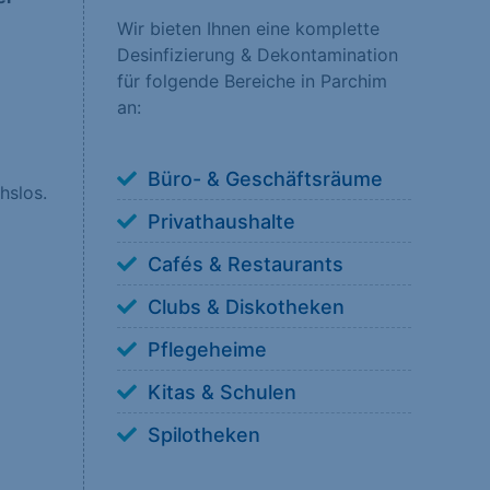
Wir bieten Ihnen eine komplette
Desinfizierung & Dekontamination
nsere Besucher unsere
für folgende Bereiche in Parchim
erstehen, wie unsere
an:
Büro- & Geschäftsräume
hslos.
Privathaushalte
 anzuzeigen. Sie tun
Cafés & Restaurants
Clubs & Diskotheken
Pflegeheime
Kitas & Schulen
ookies von externen
Spilotheken