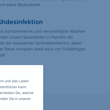
sch keine Rückstände!
ühdesinfektion
ark kontaminierten und verunreinigten Räumen
den unsere Spezialisten in Parchim die
e der klassischen Sprühdesinfektion, dabei
er Raum komplett steril auch von Schädlingen
igt!
ern und das Laden
nterstützen kann.
scheiden Sie, welche
nden Sie in unserer