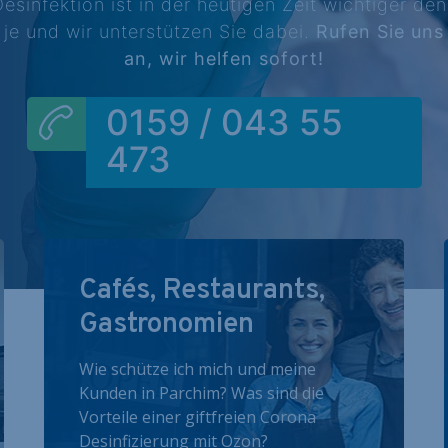
esinfektion ist in der heutigen Zeit wichtiger de
je und wir unterstützen Sie dabei.
Rufen Sie uns
an, wir helfen sofort!
0159 / 043 55
473
Cafés, Restaurants,
Gastronomien
Wie schütze ich mich und meine
Kunden in Parchim? Was sind die
Vorteile einer giftfreien Corona
Desinfizierung mit Ozon?